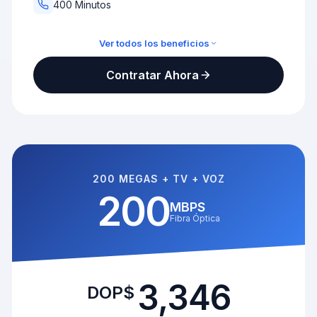
400 Minutos
Ver todos los beneficios
TV Full + Altice TV Pro
Contratar Ahora
400 minutos
150Mbps / 75Mbps
HBO Max NBA Altice Play
NBA TV Kanal D Drama
200 MEGAS + TV + VOZ
200
MBPS
Fibra Óptica
3,346
DOP$