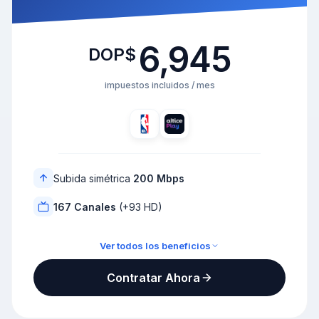
6,945
DOP$
impuestos incluidos / mes
Subida simétrica
200 Mbps
167 Canales
(+93 HD)
Ver todos los beneficios
TV Full + Altice TV Pro
Contratar Ahora
Todos los minutos nacionales
1000Mbps / 200Mbps