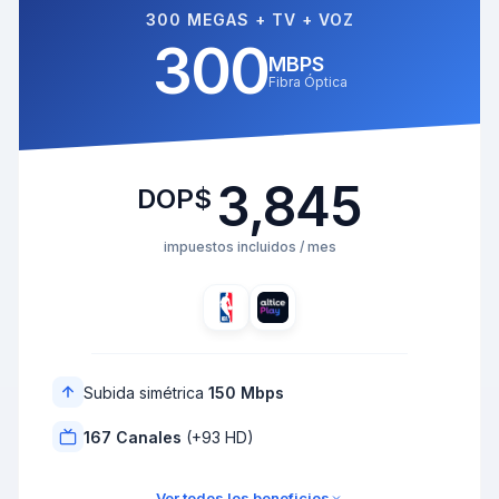
300 MEGAS + TV + VOZ
300
MBPS
Fibra Óptica
3,845
DOP$
impuestos incluidos / mes
Subida simétrica
150 Mbps
167 Canales
(+93 HD)
Ver todos los beneficios