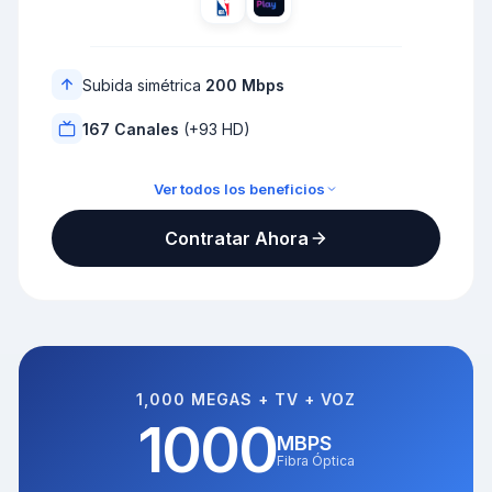
Subida simétrica
200 Mbps
167 Canales
(+93 HD)
Ver todos los beneficios
TV Full + Altice TV Pro
Contratar Ahora
Todos los minutos nacionales
500Mbps / 200Mbps
HBO Max NBA Altice Play
NBA TV Kanal D Drama
1,000 MEGAS + TV + VOZ
1000
MBPS
Fibra Óptica