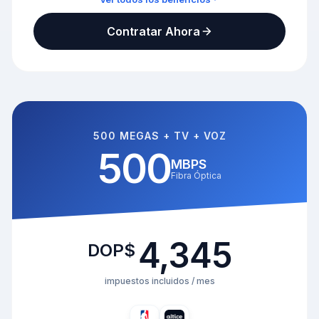
TV Full + Altice TV Pro
Contratar Ahora
Todos los minutos nacionales
300Mbps / 150Mbps
HBO Max NBA Altice Play
NBA TV Kanal D Drama
500 MEGAS + TV + VOZ
500
MBPS
Fibra Óptica
4,345
DOP$
impuestos incluidos / mes