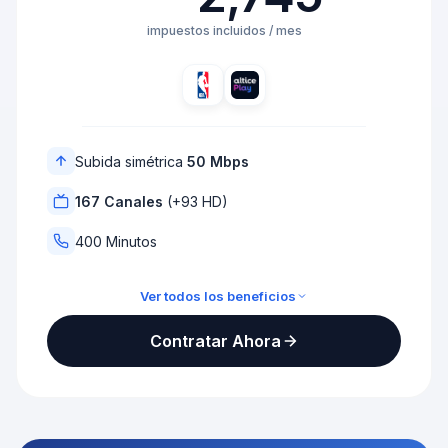
impuestos incluidos / mes
Subida simétrica
50 Mbps
167 Canales
(+93 HD)
400 Minutos
Ver todos los beneficios
TV Full + Altice TV Pro
Contratar Ahora
400 minutos
100Mbps / 50Mbps
HBO Max NBA Altice Play
NBA TV Kanal D Drama