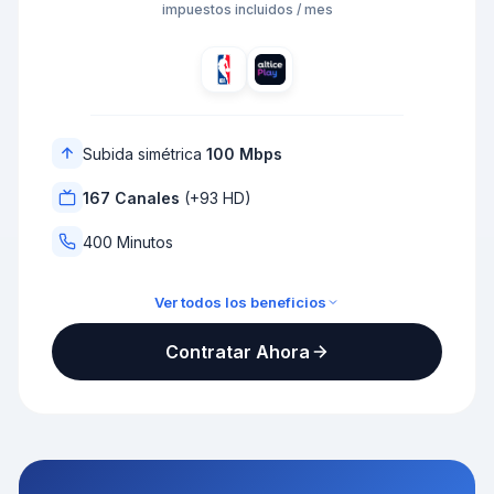
impuestos incluidos / mes
Subida simétrica
100 Mbps
167 Canales
(+93 HD)
400 Minutos
Ver todos los beneficios
TV Full + Altice TV Pro
Contratar Ahora
400 minutos
200Mbps / 100Mbps
HBO Max NBA Altice Play
NBA TV Kanal D Drama