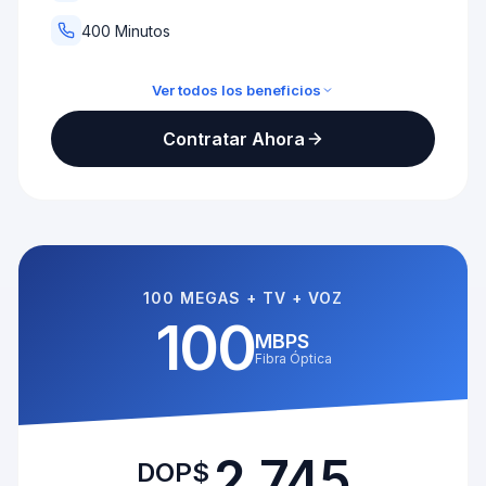
400 Minutos
Ver todos los beneficios
TV Full + Altice TV Pro
Contratar Ahora
400 minutos
75Mbps / 50Mbps
NBA Altice Play
NBA TV Kanal D Drama
100 MEGAS + TV + VOZ
100
MBPS
Fibra Óptica
2,745
DOP$